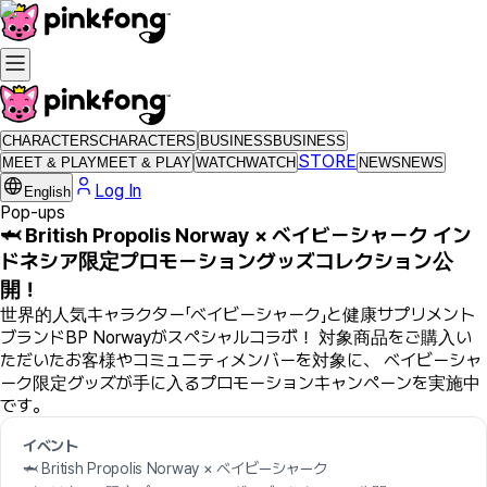
CHARACTERS
CHARACTERS
BUSINESS
BUSINESS
STORE
MEET & PLAY
MEET & PLAY
WATCH
WATCH
NEWS
NEWS
Log In
English
Pop-ups
🦈 British Propolis Norway × ベイビーシャーク イン
ドネシア限定プロモーショングッズコレクション公
開！
世界的人気キャラクター「ベイビーシャーク」と健康サプリメント
ブランドBP Norwayがスペシャルコラボ！ 対象商品をご購入い
ただいたお客様やコミュニティメンバーを対象に、 ベイビーシャ
ーク限定グッズが手に入るプロモーションキャンペーンを実施中
です。
イベント
🦈 British Propolis Norway × ベイビーシャーク