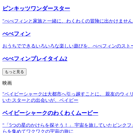
ピンキッツワンダースター
"べべフィンと家族と一緒に、わくわくの冒険に出かけません
べべフィン
おうちでできるいろいろな楽しい遊びを、べべフィンのスト
べべフィンプレイタイム2
もっと見る
映画
"ベイビーシャークは大都市へ引っ越すことに。 親友のウ
いたスターとの出会いが、ベイビー
ベイビーシャークのわくわくムービー
"「5つの星のかけらを探そう！」 宇宙を旅していたピンク
らを集めてワクワクの宇宙の旅に