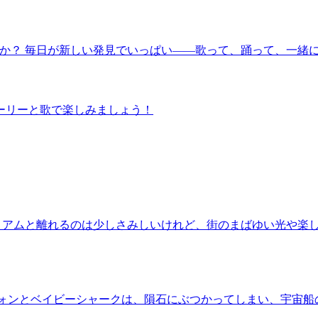
か？ 毎日が新しい発見でいっぱい――歌って、踊って、一緒に
ーリーと歌で楽しみましょう！
ィリアムと離れるのは少しさみしいけれど、街のまばゆい光や楽
フォンとベイビーシャークは、隕石にぶつかってしまい、宇宙船