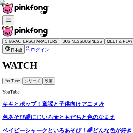
CHARACTERS
CHARACTERS
BUSINESS
BUSINESS
MEET & PLAY
ログイン
日本語
WATCH
YouTube
シリーズ
映画
YouTube
キキとポップ！童謡と子供向けアニメ🎶
色あそび🌈にじいろ★ともだちと色のなまえ
ベイビーシャークといろあそび！🌈どんな色が好き