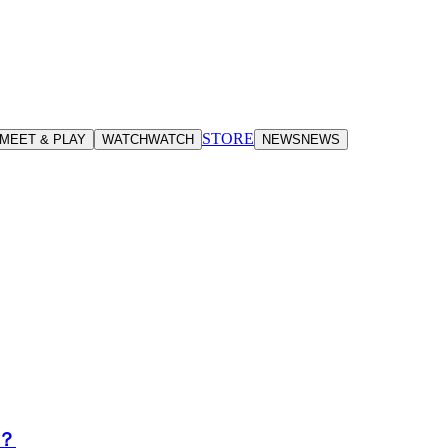
STORE
MEET & PLAY
WATCH
WATCH
NEWS
NEWS
？