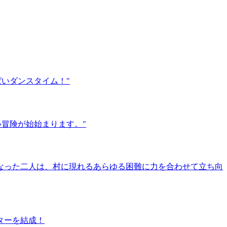
いダンスタイム！"
冒険が始始まります。"
なった二人は、村に現れるあらゆる困難に力を合わせて立ち向
ターを結成！