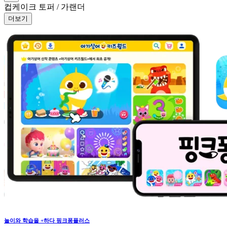
컵케이크 토퍼 / 가랜더
더보기
놀이와 학습을
+
하다
핑크퐁플러스