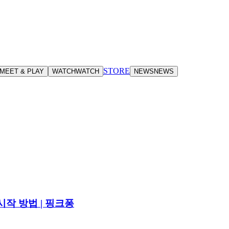
STORE
MEET & PLAY
WATCH
WATCH
NEWS
NEWS
시작 방법 | 핑크퐁