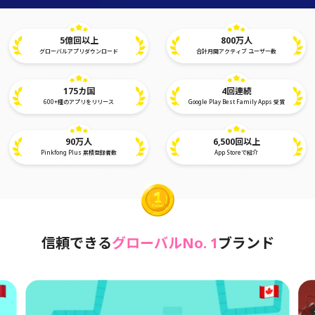
5億回以上
800万人
グローバルアプリダウンロード
合計月間アクティブ ユーザー数
175カ国
4回連続
600+種のアプリをリリース
Google Play Best Family Apps 受賞
90万人
6,500回以上
Pinkfong Plus 累積登録者数
App Storeで紹介
信頼できる
グローバル
No. 1
ブランド